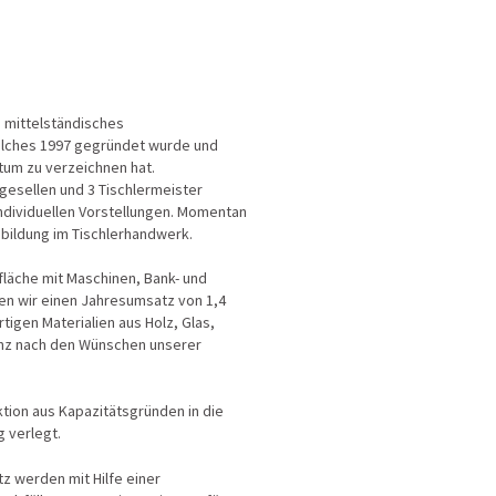
in mittelständisches
ches 1997 gegründet wurde und
tum zu verzeichnen hat.
rgesellen und 3 Tischlermeister
dividuellen Vorstellungen. Momentan
sbildung im Tischlerhandwerk.
fläche mit Maschinen, Bank- und
ren wir einen Jahresumsatz von 1,4
igen Materialien aus Holz, Glas,
anz nach den Wünschen unserer
.
ion aus Kapazitätsgründen in die
g verlegt.
z werden mit Hilfe einer