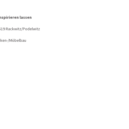
nspirieren lassen
4519 Rackwitz/Podelwitz
heken-/Möbelbau