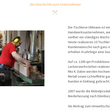
Die Geschichte zum Unternehmen
Die Tischlerei Uhlmann ist e
Handwerksunternehmen, wel
seither ein ständiges Wachs
Heute realisieren 10 Tischle
Kundenwünsche nach ganz in
erhalten 4 Lehrlinge eine Au
Auf ca. 1200 qm Produktions
Lackierwerkstätten realisie
Mio €. Dabei werden hochwert
Metall sowie Lichteffekte g
Kunden in Einklang gebracht
2007 wurde die Möbelprodukt
Niederlassung nach Eilenbur
Als Beitrag zum Umweltschut