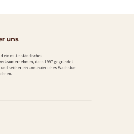
r uns
nd ein mittelständisches
erksunternehmen, dass 1997 gegründet
 und seither ein kontinuierliches Wachstum
ichnen.