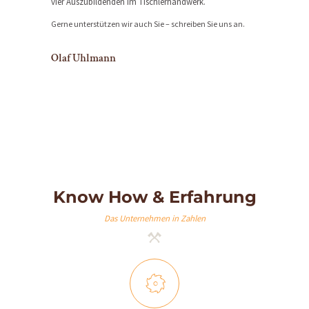
vier Auszubildenden im Tischlerhandwerk.
N
Gerne unterstützen wir auch Sie – schreiben Sie uns an.
G
E
Olaf Uhlmann
N
R
E
F
E
R
Know How & Erfahrung
E
Das Unternehmen in Zahlen
N
Z
E
N