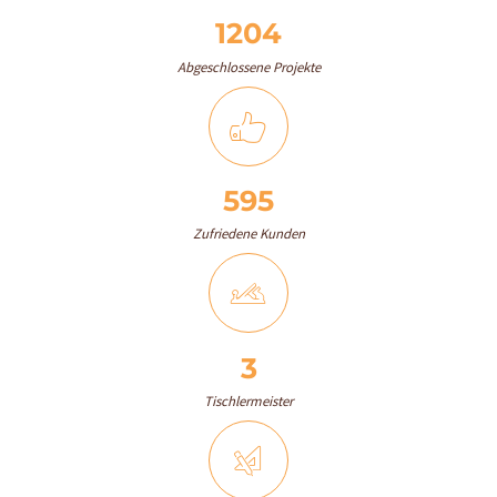
Ü
1330
B
Abgeschlossene Projekte
E
R
U
N
651
S
Zufriedene Kunden
K
O
N
T
3
A
Tischlermeister
K
T