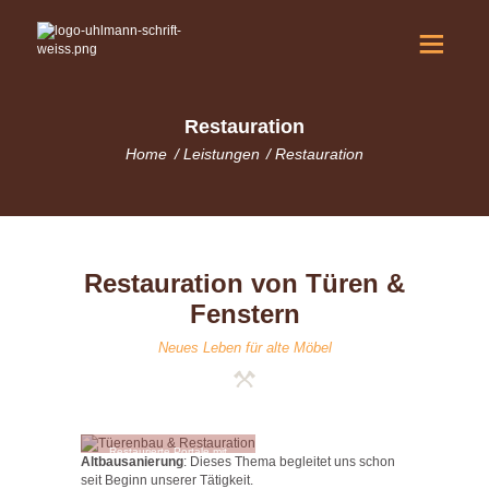
Restauration
Home
Leistungen
Restauration
Restauration von Türen &
Fenstern
Neues Leben für alte Möbel
L
E
Restaurierte Portale mit
I
Altbausanierung
: Dieses Thema begleitet uns schon
nachgegossenen
seit Beginn unserer Tätigkeit.
Beschlägen Innenstadt