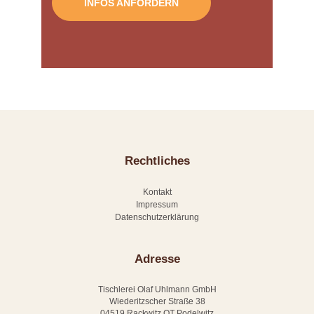
INFOS ANFORDERN
E
N
Ü
B
E
R
U
N
Rechtliches
S
Kontakt
K
Impressum
Datenschutzerklärung
O
N
Adresse
T
A
Tischlerei Olaf Uhlmann GmbH
Wiederitzscher Straße 38
K
04519 Rackwitz OT Podelwitz