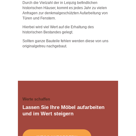
S
Durch die Vielzahl der in Leipzig befindlichen
Leipzig
historischen Häuser, kommt es jedes Jahr zu vielen
T
Anfragen zur denkmalgeschützten Aufarbeitung von
U
Türen und Fenstern.
N
Hierbei wird viel Wert auf die Erhaltung des
historischen Bestandes gelegt.
G
Sollten ganze Bauteile fehlen werden diese von uns
E
originalgetreu nachgebaut.
N
R
E
F
E
Werte schaffen
R
Lassen Sie Ihre Möbel aufarbeiten
E
und im Wert steigern
N
Z